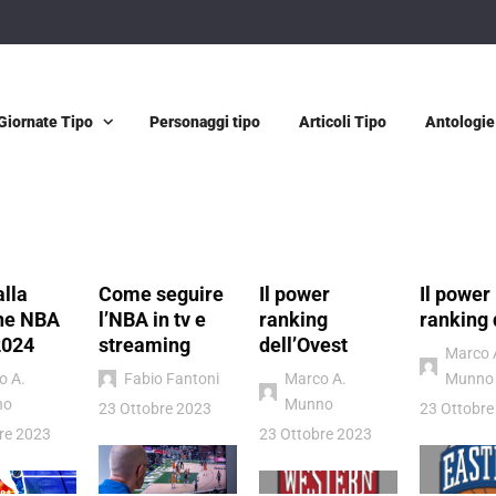
Giornate Tipo
Personaggi tipo
Articoli Tipo
Antologie
alla
Come seguire
Il power
Il power
ne NBA
l’NBA in tv e
ranking
ranking 
2024
streaming
dell’Ovest
Marco 
o A.
Fabio Fantoni
Marco A.
Munno
no
Munno
23 Ottobre 2023
23 Ottobre
re 2023
23 Ottobre 2023