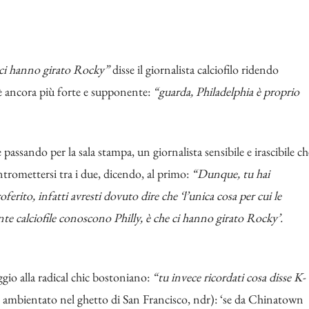
e ci hanno girato Rocky”
disse il giornalista calciofilo ridendo
ttè ancora più forte e supponente:
“guarda, Philadelphia è proprio
passando per la sala stampa, un giornalista sensibile e irascibile ch
ntromettersi tra i due, dicendo, al primo:
“Dunque, tu hai
erito, infatti avresti dovuto dire che ‘l’unica cosa per cui le
nte calciofile conoscono Philly, è che ci hanno girato Rocky’.
gio alla radical chic bostoniano:
“tu invece ricordati cosa disse K-
e ambientato nel ghetto di San Francisco, ndr): ‘se da Chinatown