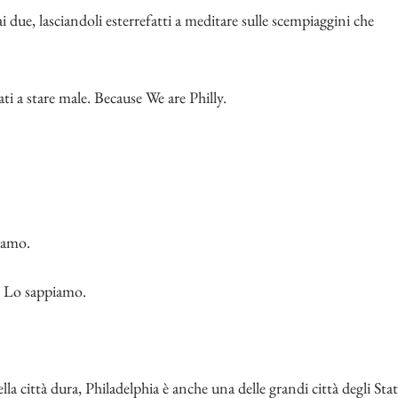
i due, lasciandoli esterrefatti a meditare sulle scempiaggini che
ati a stare male. Because We are Philly.
iamo.
i. Lo sappiamo.
la città dura, Philadelphia è anche una delle grandi città degli Stat