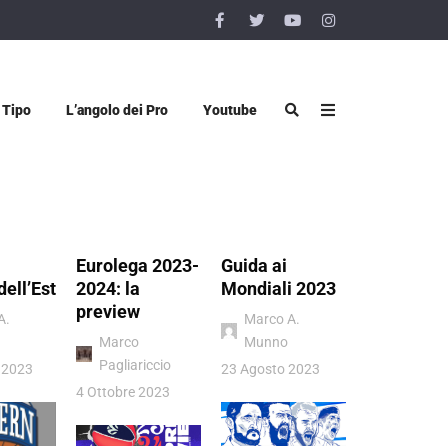
 Tipo
L’angolo dei Pro
Youtube
Eurolega 2023-
Guida ai
Vigevano 
dell’Est
2024: la
Mondiali 2023
Luiss Rom
preview
quel sogn
A.
Marco A.
chiamato
Marco
Munno
Pagliariccio
Donatello
 2023
23 Agosto 2023
Viggiano
4 Ottobre 2023
4 Luglio 202