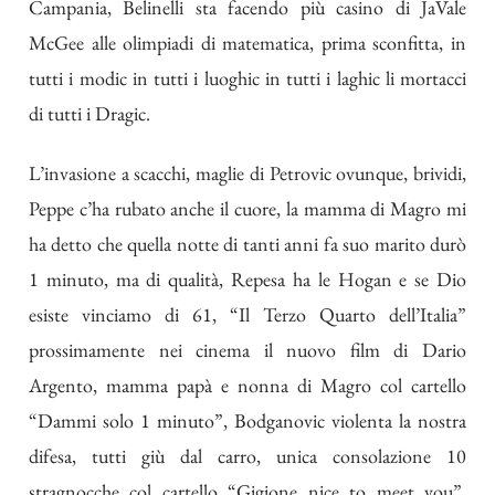
Campania, Belinelli sta facendo più casino di JaVale
McGee alle olimpiadi di matematica, prima sconfitta, in
tutti i modic in tutti i luoghic in tutti i laghic li mortacci
di tutti i Dragic.
L’invasione a scacchi, maglie di Petrovic ovunque, brividi,
Peppe c’ha rubato anche il cuore, la mamma di Magro mi
ha detto che quella notte di tanti anni fa suo marito durò
1 minuto, ma di qualità, Repesa ha le Hogan e se Dio
esiste vinciamo di 61, “Il Terzo Quarto dell’Italia”
prossimamente nei cinema il nuovo film di Dario
Argento, mamma papà e nonna di Magro col cartello
“Dammi solo 1 minuto”, Bodganovic violenta la nostra
difesa, tutti giù dal carro, unica consolazione 10
stragnocche col cartello “Gigione nice to meet you”,