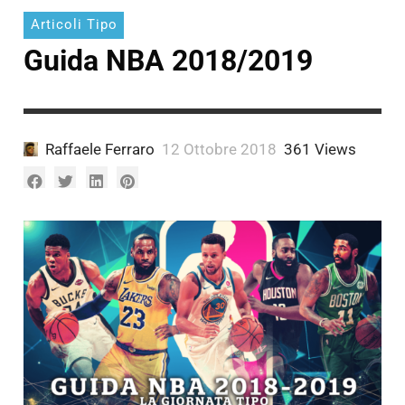
A.
Fantoni
Pagliariccio
Articoli Tipo
Marco
Munno
Guida NBA 2018/2019
A.
Munno
Raffaele Ferraro
12 Ottobre 2018
361 Views