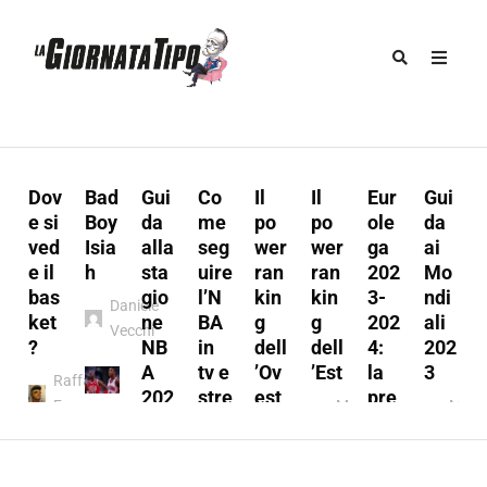
Dov
Bad
Gui
Co
Il
Il
Eur
Gui
u
e si
Boy
da
me
po
po
ole
da
ved
Isia
alla
seg
wer
wer
ga
ai
e il
h
sta
uire
ran
ran
202
Mo
s
bas
gio
l’N
kin
kin
3-
ndi
Daniele
:
ket
ne
BA
g
g
202
ali
Vecchi
t
?
NB
in
dell
dell
4:
202
A
tv e
’Ov
’Est
la
3
Raffaele
202
stre
est
pre
Ferraro
Marco
Marc
3/2
ami
vie
Marco
A.
A.
y
024
ng
w
l
A.
Munno
Mun
Marco
Fabio
Munno
Marco