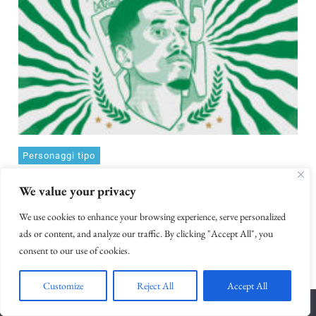
Personaggi tipo
Malcolm Brogdon: the president
We value your privacy
4 Maggio 2023
We use cookies to enhance your browsing experience, serve personalized
ads or content, and analyze our traffic. By clicking "Accept All", you
consent to our use of cookies.
Customize
Reject All
Accept All