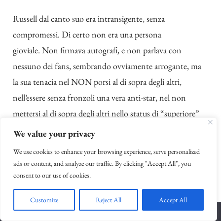
Russell dal canto suo era intransigente, senza
compromessi.
Di certo non era una persona
gioviale. Non firmava autografi, e non parlava con
nessuno dei fans, sembrando ovviamente arrogante, ma
la sua tenacia nel NON porsi al di sopra degli altri,
nell’essere senza fronzoli una vera anti-star, nel non
mettersi al di sopra degli altri nello status di “superiore”
perché personaggio pubblico, grande atleta e icona
We value your privacy
cestistica, è stata confusa con arroganza e senso di
We use cookies to enhance your browsing experience, serve personalized
superiorità.
ads or content, and analyze our traffic. By clicking "Accept All", you
consent to our use of cookies.
“Chi sono io per farti una firma su un foglio? Non
sono né superiore a te né migliore di te, figliolo, io
Customize
Reject All
Accept All
gioco semplicemente a basket”