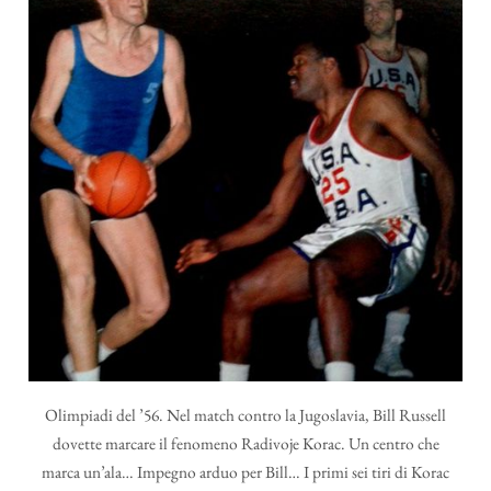
Olimpiadi del ’56. Nel match contro la Jugoslavia, Bill Russell
dovette marcare il fenomeno Radivoje Korac. Un centro che
marca un’ala… Impegno arduo per Bill… I primi sei tiri di Korac