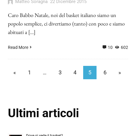
Matteo Soragna
22 Dicembre 2015
Caro Babbo Natale, noi del basket italiano siamo un
popolo semplice, ci divertiamo (tanto) con poco e siamo
abituati a […]
Read More
10
602
«
1
…
3
4
5
6
»
Ultimi articoli
Dove si vede il basket?