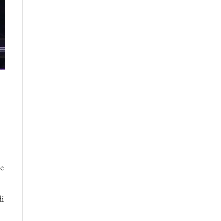
re
di