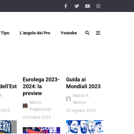
 Tipo
L’angolo dei Pro
Youtube
Eurolega 2023-
Guida ai
Vigevano 
dell’Est
2024: la
Mondiali 2023
Luiss Rom
preview
quel sogn
A.
Marco A.
chiamato
Marco
Munno
Pagliariccio
Donatello
 2023
23 Agosto 2023
Viggiano
4 Ottobre 2023
4 Luglio 202