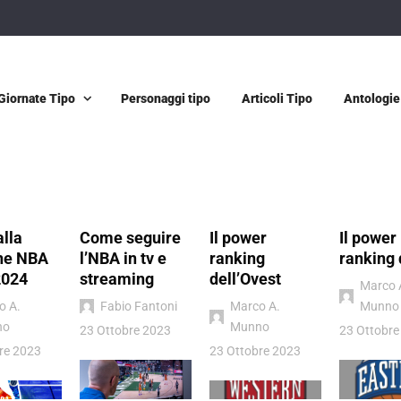
Giornate Tipo
Personaggi tipo
Articoli Tipo
Antologie
alla
Come seguire
Il power
Il power
ne NBA
l’NBA in tv e
ranking
ranking 
2024
streaming
dell’Ovest
Marco 
o A.
Fabio Fantoni
Marco A.
Munno
no
Munno
23 Ottobre 2023
23 Ottobre
re 2023
23 Ottobre 2023