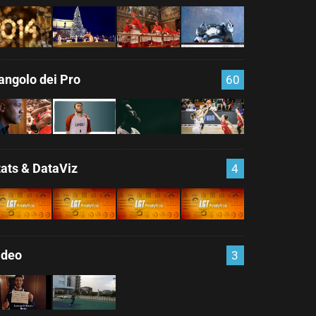
'angolo dei Pro
60
tats & DataViz
4
ideo
3