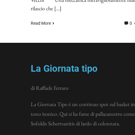
rilascio che […]
Read More
0
La Giornata tipo
di Raffaele Ferraro
La Giornata Tipo è un continuo spot sul basket in
tono ironico. Qui si ha fame di pallacanestro come
Sofoklis Schortsanitis di lardo di colonnata.