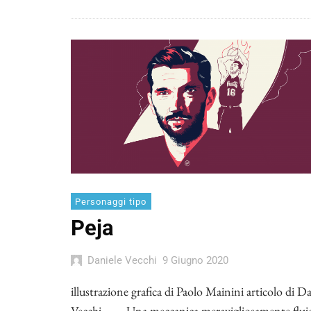
Personaggi tipo
Peja
Daniele Vecchi
9 Giugno 2020
illustrazione grafica di Paolo Mainini articolo di D
Vecchi Una meccanica meravigliosamente fluid