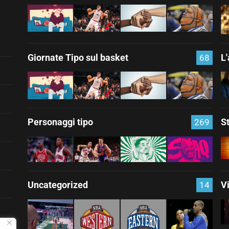
Giornate Tipo sul basket
L
68
Personaggi tipo
S
269
Uncategorized
V
14