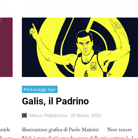
Personaggi tipo
Galis, il Padrino
Marco Pagliariccio
20 Marzo 2020
aniele
illustrazione grafica di Paolo Mainini Non tenere
a, un
Nick è stato il più grande errore della mia carriera […]