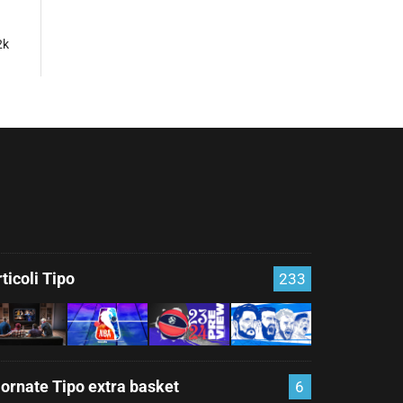
2k
ticoli Tipo
233
iornate Tipo extra basket
6